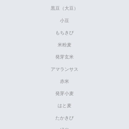
黒豆（大豆）
小豆
もちきび
米粉麦
発芽玄米
アマランサス
赤米
発芽小麦
はと麦
たかきび