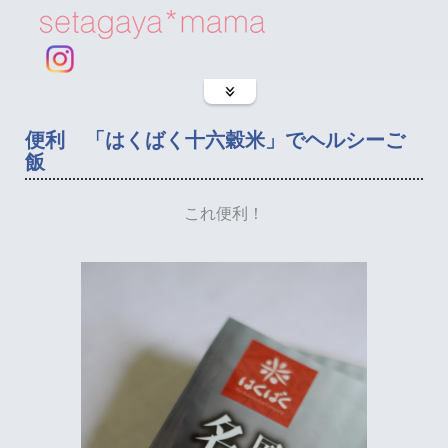
便利 「はくばく十六穀米」でヘルシーご
飯
これ便利！