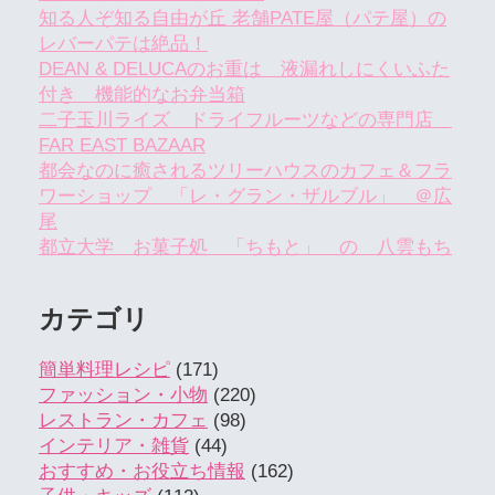
知る人ぞ知る自由が丘 老舗PATE屋（パテ屋）の
レバーパテは絶品！
DEAN & DELUCAのお重は 液漏れしにくいふた
付き 機能的なお弁当箱
二子玉川ライズ ドライフルーツなどの専門店
FAR EAST BAZAAR
都会なのに癒されるツリーハウスのカフェ＆フラ
ワーショップ 「レ・グラン・ザルブル」 ＠広
尾
都立大学 お菓子処 「ちもと」 の 八雲もち
カテゴリ
簡単料理レシピ
(171)
ファッション・小物
(220)
レストラン・カフェ
(98)
インテリア・雑貨
(44)
おすすめ・お役立ち情報
(162)