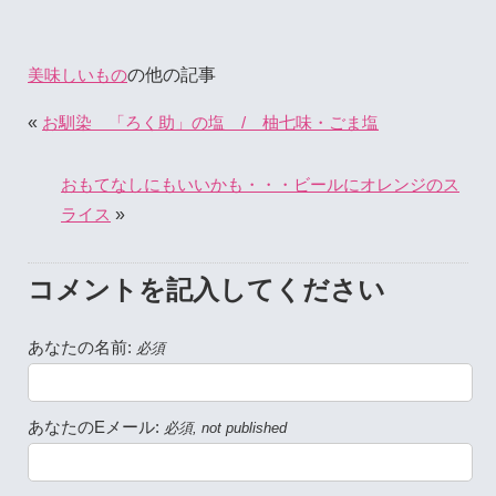
の他の記事
美味しいもの
«
お馴染 「ろく助」の塩 / 柚七味・ごま塩
おもてなしにもいいかも・・・ビールにオレンジのス
»
ライス
コメントを記入してください
あなたの名前:
必須
あなたのEメール:
必須, not published