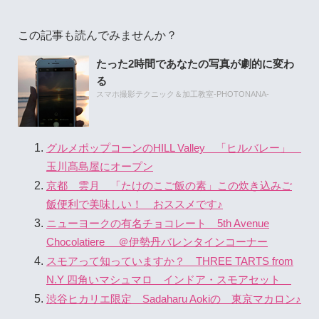
この記事も読んでみませんか？
たった2時間であなたの写真が劇的に変わ
る
スマホ撮影テクニック＆加工教室-PHOTONANA-
グルメポップコーンのHILL Valley 「ヒルバレー」
玉川髙島屋にオープン
京都 雲月 「たけのこご飯の素」この炊き込みご
飯便利で美味しい！ おススメです♪
ニューヨークの有名チョコレート 5th Avenue
Chocolatiere ＠伊勢丹バレンタインコーナー
スモアって知っていますか？ THREE TARTS from
N.Y 四角いマシュマロ インドア・スモアセット
渋谷ヒカリエ限定 Sadaharu Aokiの 東京マカロン♪