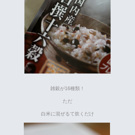
雑穀が16種類！
ただ
白米に混ぜるて炊くだけ