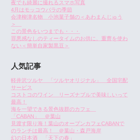
夜でも綺麗に撮れるスマホ写真
4月はモッコウバラの季節
会津柳津名物 小池菓子舗の＜あわまんじゅう
＞
この景色をいつまでも・・・
罪悪感なしのティータイムのお供に。重曹を使わ
ない＜簡単自家製黒豆＞
人気記事
軽井沢ツルヤ 「ツルヤオリジナル」 全国宅配
サービス
コストコのワイン リーズナブルで美味しいって
最高！
海を一望できる景色抜群のカフェ
「CABAN」 ＠葉山
見渡す限り海！葉山のオープンカフェCABANで
のランチは最高！ ＠葉山・森戸海岸
幻の日本酒 「天下の春」