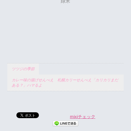
緑米
ツツジの季節
カレー味の揚げせんべえ 札幌カリーせんべえ「カリカリまだ
ある？」ハマるよ
mixiチェック