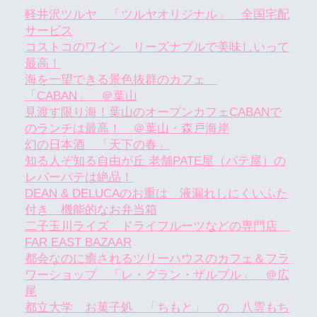
軽井沢ツルヤ 「ツルヤオリジナル」 全国宅配
サービス
コストコのワイン リーズナブルで美味しいって
最高！
海を一望できる景色抜群のカフェ
「CABAN」 ＠葉山
見渡す限り海！葉山のオープンカフェCABANで
のランチは最高！ ＠葉山・森戸海岸
幻の日本酒 「天下の春」
知る人ぞ知る自由が丘 老舗PATE屋（パテ屋）の
レバーパテは絶品！
DEAN & DELUCAのお重は 液漏れしにくいふた
付き 機能的なお弁当箱
二子玉川ライズ ドライフルーツなどの専門店
FAR EAST BAZAAR
都会なのに癒されるツリーハウスのカフェ＆フラ
ワーショップ 「レ・グラン・ザルブル」 ＠広
尾
都立大学 お菓子処 「ちもと」 の 八雲もち