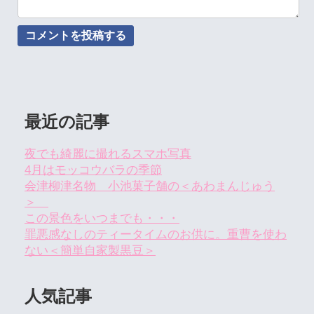
最近の記事
夜でも綺麗に撮れるスマホ写真
4月はモッコウバラの季節
会津柳津名物 小池菓子舗の＜あわまんじゅう
＞
この景色をいつまでも・・・
罪悪感なしのティータイムのお供に。重曹を使わ
ない＜簡単自家製黒豆＞
人気記事