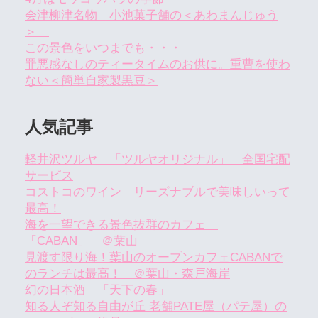
会津柳津名物 小池菓子舗の＜あわまんじゅう
＞
この景色をいつまでも・・・
罪悪感なしのティータイムのお供に。重曹を使わ
ない＜簡単自家製黒豆＞
人気記事
軽井沢ツルヤ 「ツルヤオリジナル」 全国宅配
サービス
コストコのワイン リーズナブルで美味しいって
最高！
海を一望できる景色抜群のカフェ
「CABAN」 ＠葉山
見渡す限り海！葉山のオープンカフェCABANで
のランチは最高！ ＠葉山・森戸海岸
幻の日本酒 「天下の春」
知る人ぞ知る自由が丘 老舗PATE屋（パテ屋）の