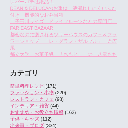
レバーパテは絶品！
DEAN & DELUCAのお重は 液漏れしにくいふた
付き 機能的なお弁当箱
二子玉川ライズ ドライフルーツなどの専門店
FAR EAST BAZAAR
都会なのに癒されるツリーハウスのカフェ＆フラ
ワーショップ 「レ・グラン・ザルブル」 ＠広
尾
都立大学 お菓子処 「ちもと」 の 八雲もち
カテゴリ
簡単料理レシピ
(171)
ファッション・小物
(220)
レストラン・カフェ
(98)
インテリア・雑貨
(44)
おすすめ・お役立ち情報
(162)
子供・キッズ
(112)
出来事・ブログ
(334)