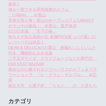
最高！
海を一望できる景色抜群のカフェ
「CABAN」 ＠葉山
見渡す限り海！葉山のオープンカフェCABANで
のランチは最高！ ＠葉山・森戸海岸
幻の日本酒 「天下の春」
知る人ぞ知る自由が丘 老舗PATE屋（パテ屋）の
レバーパテは絶品！
DEAN & DELUCAのお重は 液漏れしにくいふた
付き 機能的なお弁当箱
二子玉川ライズ ドライフルーツなどの専門店
FAR EAST BAZAAR
都会なのに癒されるツリーハウスのカフェ＆フラ
ワーショップ 「レ・グラン・ザルブル」 ＠広
尾
都立大学 お菓子処 「ちもと」 の 八雲もち
カテゴリ