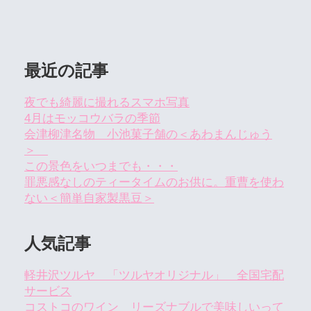
最近の記事
夜でも綺麗に撮れるスマホ写真
4月はモッコウバラの季節
会津柳津名物 小池菓子舗の＜あわまんじゅう
＞
この景色をいつまでも・・・
罪悪感なしのティータイムのお供に。重曹を使わ
ない＜簡単自家製黒豆＞
人気記事
軽井沢ツルヤ 「ツルヤオリジナル」 全国宅配
サービス
コストコのワイン リーズナブルで美味しいって