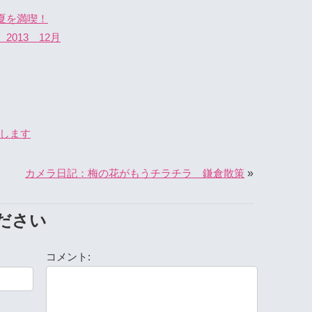
夏を満喫！
013 12月
いします
»
カメラ日記：梅の花がもうチラチラ 鎌倉散策
ださい
コメント: