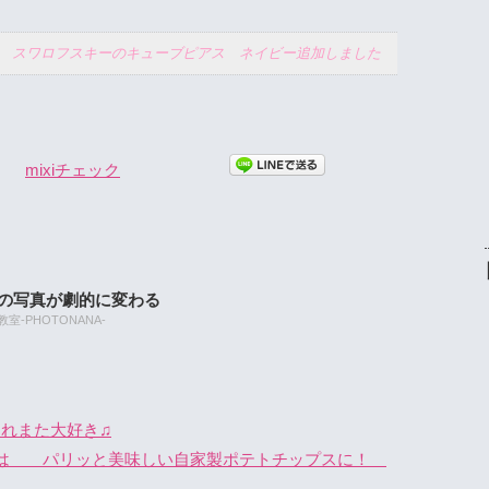
スワロフスキーのキューブピアス ネイビー追加しました
mixiチェック
たの写真が劇的に変わる
-PHOTONANA-
もこれまた大好き♫
芋は パリッと美味しい自家製ポテトチップスに！