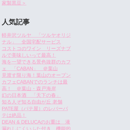
家製黒豆＞
人気記事
軽井沢ツルヤ 「ツルヤオリジ
ナル」 全国宅配サービス
コストコのワイン リーズナブ
ルで美味しいって最高！
海を一望できる景色抜群のカフ
ェ 「CABAN」 ＠葉山
見渡す限り海！葉山のオープン
カフェCABANでのランチは最
高！ ＠葉山・森戸海岸
幻の日本酒 「天下の春」
知る人ぞ知る自由が丘 老舗
PATE屋（パテ屋）のレバーパ
テは絶品！
DEAN & DELUCAのお重は 液
漏れしにくいふた付き 機能的