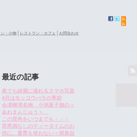
ョン・小物
レストラン・カフェ
お問合わせ
最近の記事
夜でも綺麗に撮れるスマホ写真
4月はモッコウバラの季節
会津柳津名物 小池菓子舗の＜
あわまんじゅう＞
この景色をいつまでも・・・
罪悪感なしのティータイムのお
供に。重曹を使わない＜簡単自