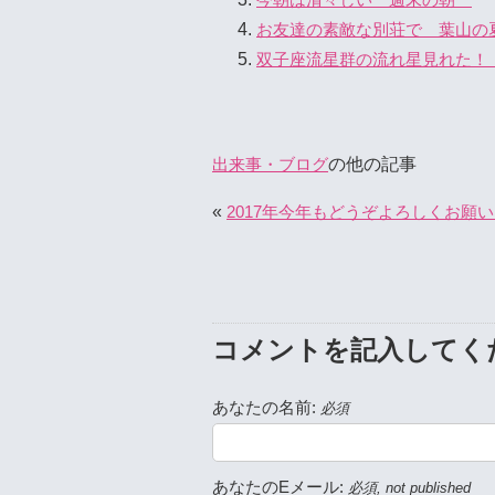
お友達の素敵な別荘で 葉山の
双子座流星群の流れ星見れた！ 2
の他の記事
出来事・ブログ
«
2017年今年もどうぞよろしくお願
コメントを記入してく
あなたの名前:
必須
あなたのEメール:
必須, not published