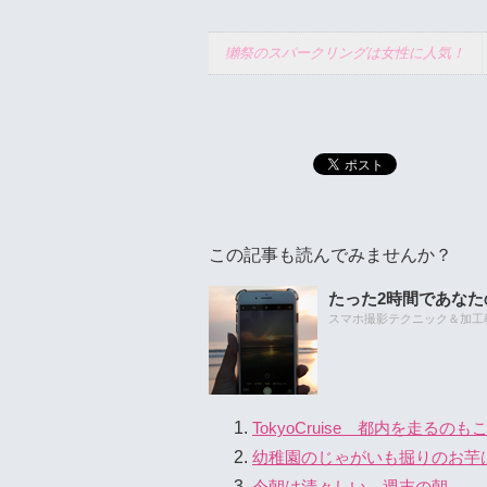
獺祭のスパークリングは女性に人気！
この記事も読んでみませんか？
たった2時間であな
スマホ撮影テクニック＆加工教室
TokyoCruise 都内を走るの
幼稚園のじゃがいも掘りのお
今朝は清々しい 週末の朝