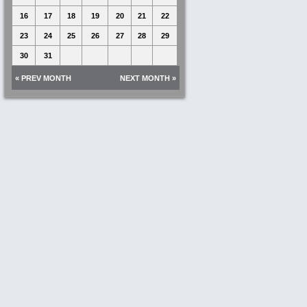
16
17
18
19
20
21
22
23
24
25
26
27
28
29
30
31
« PREV MONTH
NEXT MONTH »