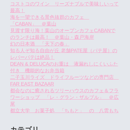
コストコのワイン リーズナブルで美味しいって
最高！
海を一望できる景色抜群のカフェ
「CABAN」 ＠葉山
見渡す限り海！葉山のオープンカフェCABANで
のランチは最高！ ＠葉山・森戸海岸
幻の日本酒 「天下の春」
知る人ぞ知る自由が丘 老舗PATE屋（パテ屋）の
レバーパテは絶品！
DEAN & DELUCAのお重は 液漏れしにくいふた
付き 機能的なお弁当箱
二子玉川ライズ ドライフルーツなどの専門店
FAR EAST BAZAAR
都会なのに癒されるツリーハウスのカフェ＆フラ
ワーショップ 「レ・グラン・ザルブル」 ＠広
尾
都立大学 お菓子処 「ちもと」 の 八雲もち
カテゴリ