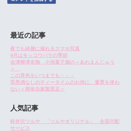
最近の記事
夜でも綺麗に撮れるスマホ写真
4月はモッコウバラの季節
会津柳津名物 小池菓子舗の＜あわまんじゅう
＞
この景色をいつまでも・・・
罪悪感なしのティータイムのお供に。重曹を使わ
ない＜簡単自家製黒豆＞
人気記事
軽井沢ツルヤ 「ツルヤオリジナル」 全国宅配
サービス