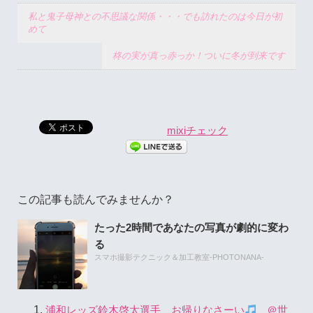
私と鬼子母神との不思議な関係・・・でも訪れたのは今日が初
めて
柊の実が真っ赤っか！ついに冬が到来です
mixiチェック
この記事も読んでみませんか？
たった2時間であなたの写真が劇的に変わ
る
スマホ撮影テクニック＆加工教室-PHOTONANA-
浦和レッズ鈴木啓太選手 お帰りなさーい
＠世