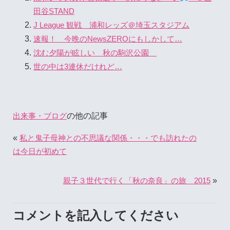
田谷STAND
J League 観戦 浦和レッズ＠埼玉スタジアム
速報！ 今晩のNewsZEROにもしかして…
沈む夕陽が眩しい 秋の駒沢公園
世の中は3連休だけれど…
の他の記事
出来事・ブログ
«
私と鬼子母神との不思議な関係・・・でも訪れたの
は今日が初めて
»
親子３世代で行く「秋の奈良」の旅 2015
コメントを記入してください