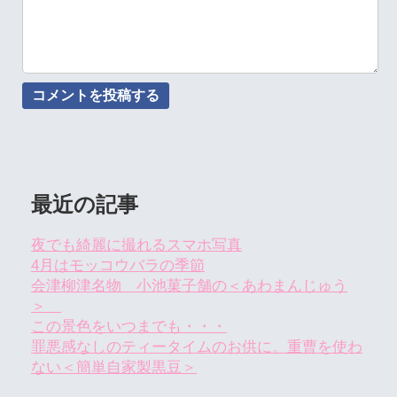
最近の記事
夜でも綺麗に撮れるスマホ写真
4月はモッコウバラの季節
会津柳津名物 小池菓子舗の＜あわまんじゅう
＞
この景色をいつまでも・・・
罪悪感なしのティータイムのお供に。重曹を使わ
ない＜簡単自家製黒豆＞