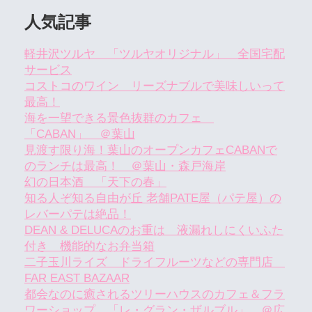
人気記事
軽井沢ツルヤ 「ツルヤオリジナル」 全国宅配
サービス
コストコのワイン リーズナブルで美味しいって
最高！
海を一望できる景色抜群のカフェ
「CABAN」 ＠葉山
見渡す限り海！葉山のオープンカフェCABANで
のランチは最高！ ＠葉山・森戸海岸
幻の日本酒 「天下の春」
知る人ぞ知る自由が丘 老舗PATE屋（パテ屋）の
レバーパテは絶品！
DEAN & DELUCAのお重は 液漏れしにくいふた
付き 機能的なお弁当箱
二子玉川ライズ ドライフルーツなどの専門店
FAR EAST BAZAAR
都会なのに癒されるツリーハウスのカフェ＆フラ
ワーショップ 「レ・グラン・ザルブル」 ＠広