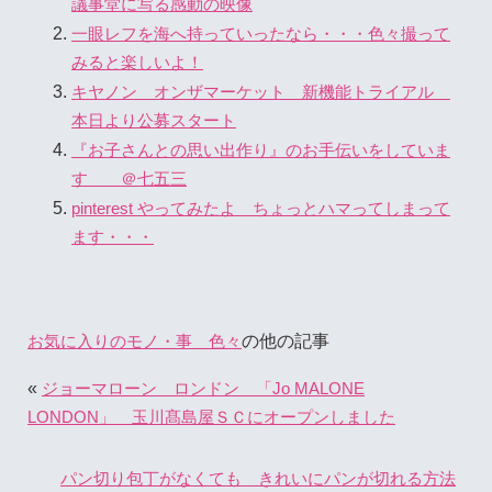
議事堂に写る感動の映像
一眼レフを海へ持っていったなら・・・色々撮って
みると楽しいよ！
キヤノン オンザマーケット 新機能トライアル
本日より公募スタート
『お子さんとの思い出作り』のお手伝いをしていま
す ＠七五三
pinterest やってみたよ ちょっとハマってしまって
ます・・・
の他の記事
お気に入りのモノ・事 色々
«
ジョーマローン ロンドン 「Jo MALONE
LONDON」 玉川髙島屋ＳＣにオープンしました
パン切り包丁がなくても きれいにパンが切れる方法