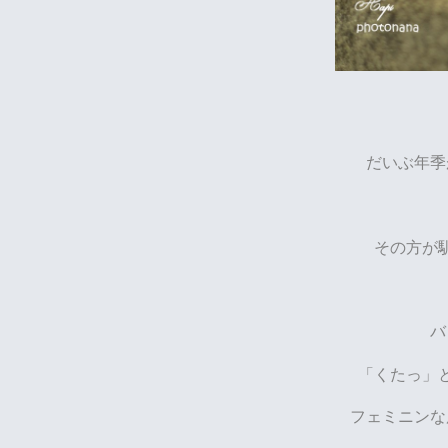
だいぶ年季
その方が
バ
「くたっ」
フェミニンな