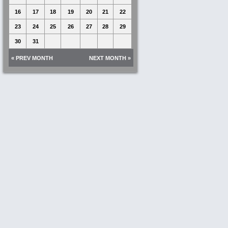
16
17
18
19
20
21
22
23
24
25
26
27
28
29
30
31
« PREV MONTH
NEXT MONTH »