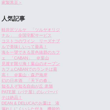
家製黒豆＞
人気記事
軽井沢ツルヤ 「ツルヤオリジ
ナル」 全国宅配サービス
コストコのワイン リーズナブ
ルで美味しいって最高！
海を一望できる景色抜群のカフ
ェ 「CABAN」 ＠葉山
見渡す限り海！葉山のオープン
カフェCABANでのランチは最
高！ ＠葉山・森戸海岸
幻の日本酒 「天下の春」
知る人ぞ知る自由が丘 老舗
PATE屋（パテ屋）のレバーパ
テは絶品！
DEAN & DELUCAのお重は 液
漏れしにくいふた付き 機能的