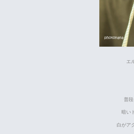
エ
普段
暗い
白がア