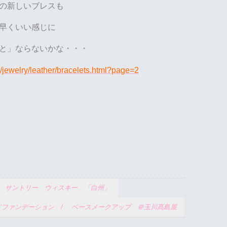
の新しいブレスも
早くいい感じに
と」ならないかな・・・
/jewelry/leather/bracelets.html?page=2
/ サントリー ウィスキー 「白州」
ドファンデーション / ベースメークアップ ＠玉川髙島屋