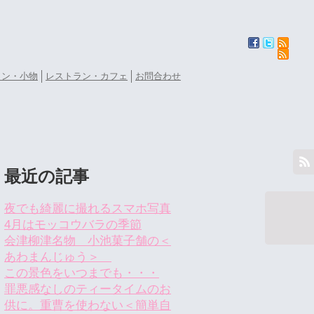
ョン・小物
レストラン・カフェ
お問合わせ
最近の記事
夜でも綺麗に撮れるスマホ写真
4月はモッコウバラの季節
会津柳津名物 小池菓子舗の＜
あわまんじゅう＞
この景色をいつまでも・・・
罪悪感なしのティータイムのお
供に。重曹を使わない＜簡単自