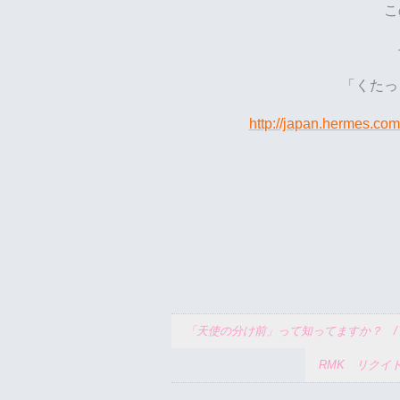
こ
「くたっ
http://japan.hermes.com
「天使の分け前」って知ってますか？ 
RMK リクイ