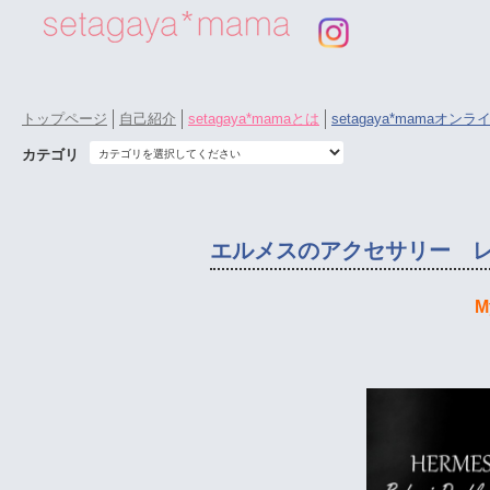
トップページ
自己紹介
setagaya*mamaとは
setagaya*mamaオン
カテゴリ
エルメスのアクセサリー レ
M