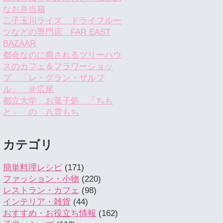
なお弁当箱
二子玉川ライズ ドライフルー
ツなどの専門店 FAR EAST
BAZAAR
都会なのに癒されるツリーハウ
スのカフェ＆フラワーショッ
プ 「レ・グラン・ザルブ
ル」 ＠広尾
都立大学 お菓子処 「ちも
と」 の 八雲もち
カテゴリ
簡単料理レシピ
(171)
ファッション・小物
(220)
レストラン・カフェ
(98)
インテリア・雑貨
(44)
おすすめ・お役立ち情報
(162)