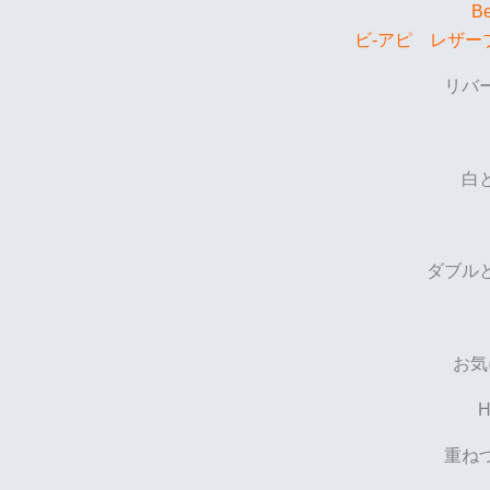
Be
ビ-アピ レザー
リバ
白
ダブル
お気
重ね