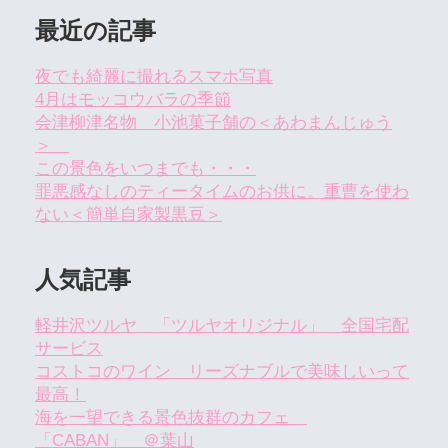
最近の記事
夜でも綺麗に撮れるスマホ写真
4月はモッコウバラの季節
会津柳津名物 小池菓子舗の＜あわまんじゅう
＞
この景色をいつまでも・・・
罪悪感なしのティータイムのお供に。重曹を使わ
ない＜簡単自家製黒豆＞
人気記事
軽井沢ツルヤ 「ツルヤオリジナル」 全国宅配
サービス
コストコのワイン リーズナブルで美味しいって
最高！
海を一望できる景色抜群のカフェ
「CABAN」 ＠葉山