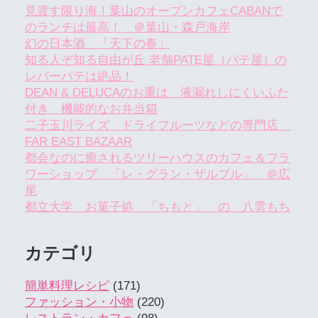
見渡す限り海！葉山のオープンカフェCABANで
のランチは最高！ ＠葉山・森戸海岸
幻の日本酒 「天下の春」
知る人ぞ知る自由が丘 老舗PATE屋（パテ屋）の
レバーパテは絶品！
DEAN & DELUCAのお重は 液漏れしにくいふた
付き 機能的なお弁当箱
二子玉川ライズ ドライフルーツなどの専門店
FAR EAST BAZAAR
都会なのに癒されるツリーハウスのカフェ＆フラ
ワーショップ 「レ・グラン・ザルブル」 ＠広
尾
都立大学 お菓子処 「ちもと」 の 八雲もち
カテゴリ
簡単料理レシピ
(171)
ファッション・小物
(220)