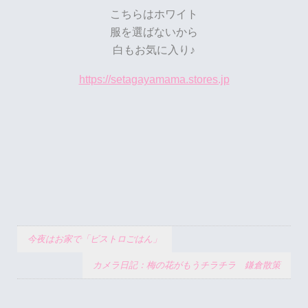
こちらはホワイト
服を選ばないから
白もお気に入り♪
https://setagayamama.stores.jp
今夜はお家で「ビストロごはん」
カメラ日記：梅の花がもうチラチラ 鎌倉散策