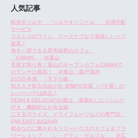
人気記事
軽井沢ツルヤ 「ツルヤオリジナル」 全国宅配
サービス
コストコのワイン リーズナブルで美味しいって
最高！
海を一望できる景色抜群のカフェ
「CABAN」 ＠葉山
見渡す限り海！葉山のオープンカフェCABANで
のランチは最高！ ＠葉山・森戸海岸
幻の日本酒 「天下の春」
知る人ぞ知る自由が丘 老舗PATE屋（パテ屋）の
レバーパテは絶品！
DEAN & DELUCAのお重は 液漏れしにくいふた
付き 機能的なお弁当箱
二子玉川ライズ ドライフルーツなどの専門店
FAR EAST BAZAAR
都会なのに癒されるツリーハウスのカフェ＆フラ
ワーショップ 「レ・グラン・ザルブル」 ＠広