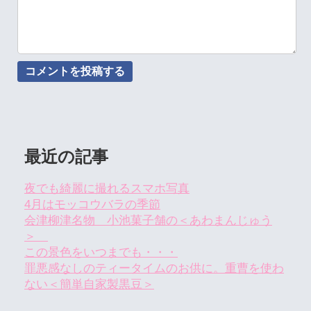
最近の記事
夜でも綺麗に撮れるスマホ写真
4月はモッコウバラの季節
会津柳津名物 小池菓子舗の＜あわまんじゅう
＞
この景色をいつまでも・・・
罪悪感なしのティータイムのお供に。重曹を使わ
ない＜簡単自家製黒豆＞