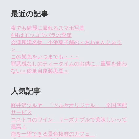
最近の記事
夜でも綺麗に撮れるスマホ写真
4月はモッコウバラの季節
会津柳津名物 小池菓子舗の＜あわまんじゅう
＞
この景色をいつまでも・・・
罪悪感なしのティータイムのお供に。重曹を使わ
ない＜簡単自家製黒豆＞
人気記事
軽井沢ツルヤ 「ツルヤオリジナル」 全国宅配
サービス
コストコのワイン リーズナブルで美味しいって
最高！
海を一望できる景色抜群のカフェ