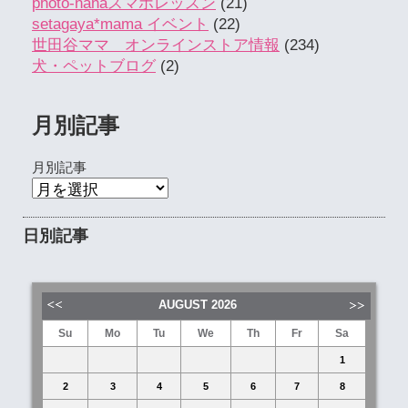
photo-nanaスマホレッスン
(21)
setagaya*mama イベント
(22)
世田谷ママ オンラインストア情報
(234)
犬・ペットブログ
(2)
月別記事
月別記事
日別記事
AUGUST
2026
Su
Mo
Tu
We
Th
Fr
Sa
1
2
3
4
5
6
7
8