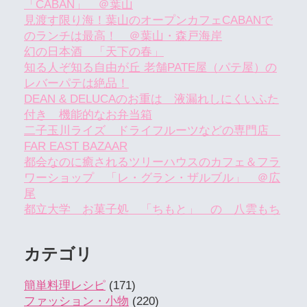
「CABAN」 ＠葉山
見渡す限り海！葉山のオープンカフェCABANで
のランチは最高！ ＠葉山・森戸海岸
幻の日本酒 「天下の春」
知る人ぞ知る自由が丘 老舗PATE屋（パテ屋）の
レバーパテは絶品！
DEAN & DELUCAのお重は 液漏れしにくいふた
付き 機能的なお弁当箱
二子玉川ライズ ドライフルーツなどの専門店
FAR EAST BAZAAR
都会なのに癒されるツリーハウスのカフェ＆フラ
ワーショップ 「レ・グラン・ザルブル」 ＠広
尾
都立大学 お菓子処 「ちもと」 の 八雲もち
カテゴリ
簡単料理レシピ
(171)
ファッション・小物
(220)