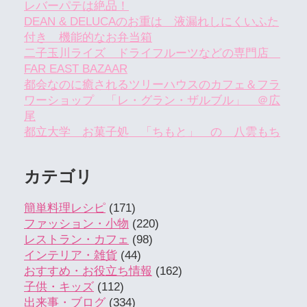
レバーパテは絶品！
DEAN & DELUCAのお重は 液漏れしにくいふた
付き 機能的なお弁当箱
二子玉川ライズ ドライフルーツなどの専門店
FAR EAST BAZAAR
都会なのに癒されるツリーハウスのカフェ＆フラ
ワーショップ 「レ・グラン・ザルブル」 ＠広
尾
都立大学 お菓子処 「ちもと」 の 八雲もち
カテゴリ
簡単料理レシピ
(171)
ファッション・小物
(220)
レストラン・カフェ
(98)
インテリア・雑貨
(44)
おすすめ・お役立ち情報
(162)
子供・キッズ
(112)
出来事・ブログ
(334)