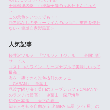
4月はモッコウバラの季節
会津柳津名物 小池菓子舗の＜あわまんじゅう
＞
この景色をいつまでも・・・
罪悪感なしのティータイムのお供に。重曹を使わ
ない＜簡単自家製黒豆＞
人気記事
軽井沢ツルヤ 「ツルヤオリジナル」 全国宅配
サービス
コストコのワイン リーズナブルで美味しいって
最高！
海を一望できる景色抜群のカフェ
「CABAN」 ＠葉山
見渡す限り海！葉山のオープンカフェCABANで
のランチは最高！ ＠葉山・森戸海岸
幻の日本酒 「天下の春」
知る人ぞ知る自由が丘 老舗PATE屋（パテ屋）の