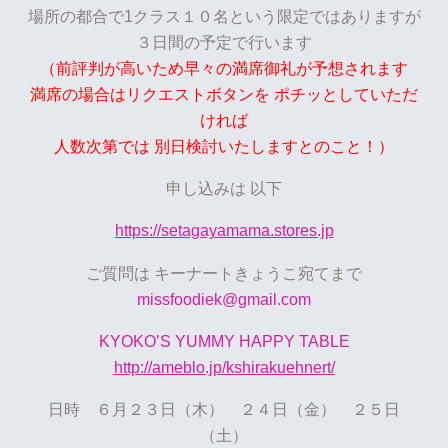
場所の都合で1クラス１０名という限定ではありますが
３日間の予定で行います
（前評判が高いため早々の満席御礼が予想されます
満席の場合はリクエストボタンを
ポチッとしていただ
ければ
人数次第では
別日検討いたしますとのこと！）
申し込みは
以下
https://setagayamama.stores.jp
ご質問は
キーナートきょうこ宛てまで
missfoodiek@gmail.com
KYOKO’S YUMMY HAPPY TABLE
http://ameblo.jp/kshirakuehnert/
日時 ６月２３日（木） ２４日（金） ２５日
（土）