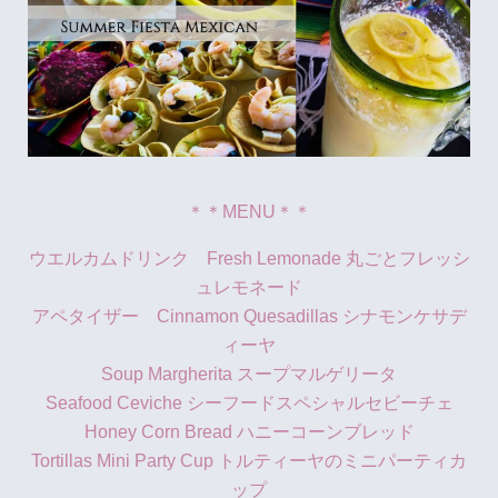
＊＊MENU＊＊
ウエルカムドリンク Fresh Lemonade 丸ごとフレッシ
ュレモネード
アペタイザー Cinnamon Quesadillas シナモンケサデ
ィーヤ
Soup Margherita スープマルゲリータ
Seafood Ceviche シーフードスペシャルセビーチェ
Honey Corn Bread ハニーコーンブレッド
Tortillas Mini Party Cup トルティーヤのミニパーティカ
ップ