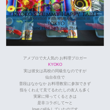
アメブロで大人気の
お料理ブロガー
KYOKO
実は彼女は高校の同級生なのですが
仙台在住で
普段はなかなか
お料理教室に参加できず
指をくわえて見てるわたしの友人も
多く
実家に帰ってくるときは
是非コラボして〜と
love callをしていたのです