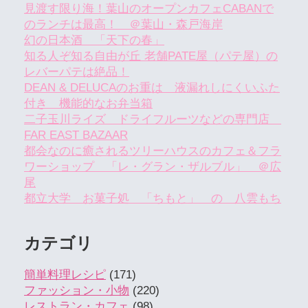
見渡す限り海！葉山のオープンカフェCABANで
のランチは最高！ ＠葉山・森戸海岸
幻の日本酒 「天下の春」
知る人ぞ知る自由が丘 老舗PATE屋（パテ屋）の
レバーパテは絶品！
DEAN & DELUCAのお重は 液漏れしにくいふた
付き 機能的なお弁当箱
二子玉川ライズ ドライフルーツなどの専門店
FAR EAST BAZAAR
都会なのに癒されるツリーハウスのカフェ＆フラ
ワーショップ 「レ・グラン・ザルブル」 ＠広
尾
都立大学 お菓子処 「ちもと」 の 八雲もち
カテゴリ
簡単料理レシピ
(171)
ファッション・小物
(220)
レストラン・カフェ
(98)