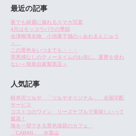
最近の記事
夜でも綺麗に撮れるスマホ写真
4月はモッコウバラの季節
会津柳津名物 小池菓子舗の＜あわまんじゅう
＞
この景色をいつまでも・・・
罪悪感なしのティータイムのお供に。重曹を使わ
ない＜簡単自家製黒豆＞
人気記事
軽井沢ツルヤ 「ツルヤオリジナル」 全国宅配
サービス
コストコのワイン リーズナブルで美味しいって
最高！
海を一望できる景色抜群のカフェ
「CABAN」 ＠葉山