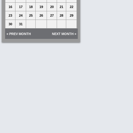
16
17
18
19
20
21
22
23
24
25
26
27
28
29
30
31
« PREV MONTH
NEXT MONTH »