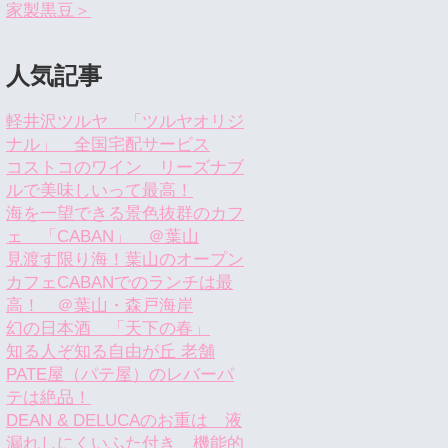
家製黒豆＞
人気記事
軽井沢ツルヤ 「ツルヤオリジ
ナル」 全国宅配サービス
コストコのワイン リーズナブ
ルで美味しいって最高！
海を一望できる景色抜群のカフ
ェ 「CABAN」 ＠葉山
見渡す限り海！葉山のオープン
カフェCABANでのランチは最
高！ ＠葉山・森戸海岸
幻の日本酒 「天下の春」
知る人ぞ知る自由が丘 老舗
PATE屋（パテ屋）のレバーパ
テは絶品！
DEAN & DELUCAのお重は 液
漏れしにくいふた付き 機能的