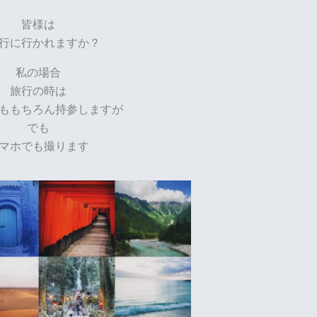
皆様は
行に行かれますか？
私の場合
旅行の時は
ももちろん持参しますが
でも
マホでも撮ります