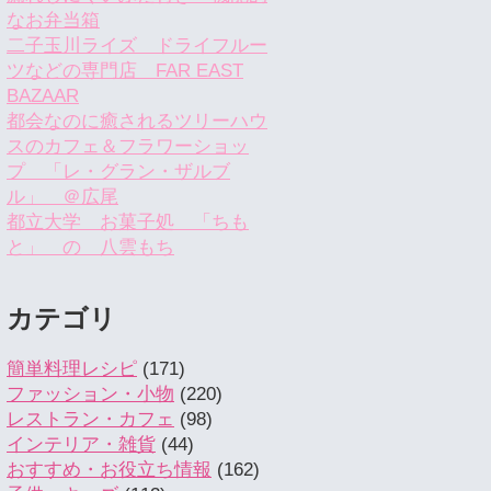
なお弁当箱
二子玉川ライズ ドライフルー
ツなどの専門店 FAR EAST
BAZAAR
都会なのに癒されるツリーハウ
スのカフェ＆フラワーショッ
プ 「レ・グラン・ザルブ
ル」 ＠広尾
都立大学 お菓子処 「ちも
と」 の 八雲もち
カテゴリ
簡単料理レシピ
(171)
ファッション・小物
(220)
レストラン・カフェ
(98)
インテリア・雑貨
(44)
おすすめ・お役立ち情報
(162)