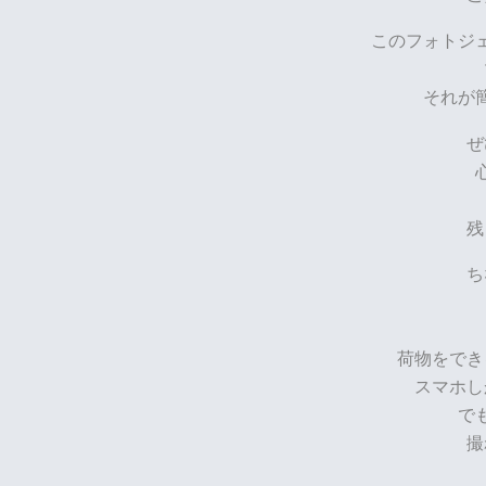
このフォトジ
それが
ぜ
残
ち
荷物をでき
スマホし
で
撮