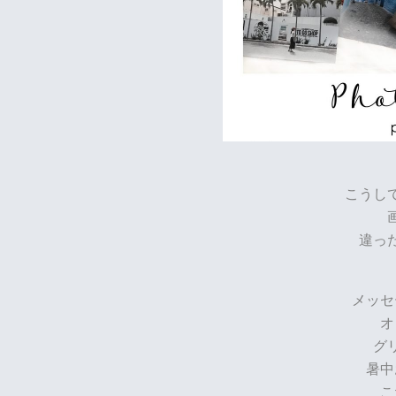
こうし
違っ
メッセ
オ
グ
暑中
こ