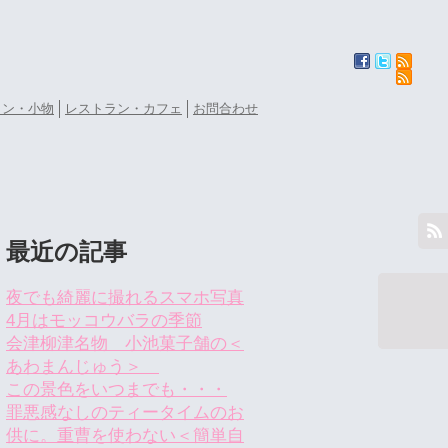
ョン・小物
レストラン・カフェ
お問合わせ
最近の記事
夜でも綺麗に撮れるスマホ写真
4月はモッコウバラの季節
会津柳津名物 小池菓子舗の＜
あわまんじゅう＞
この景色をいつまでも・・・
罪悪感なしのティータイムのお
供に。重曹を使わない＜簡単自