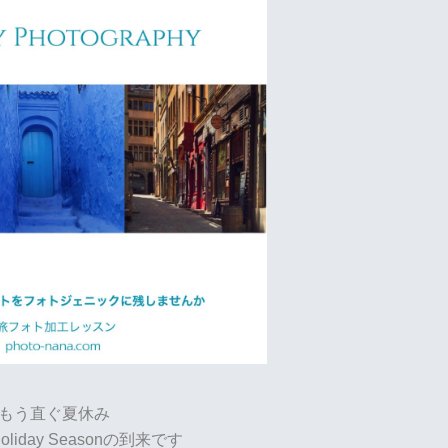
もう直ぐ夏休み
Holiday Seasonの到来です