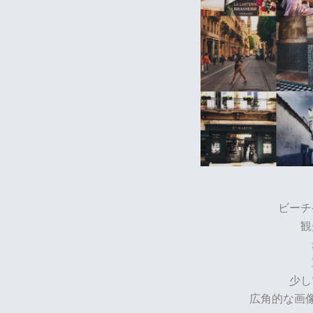
ビーチ
観
少し
広角的な画像