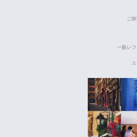
ご旅
一眼レフ
ス