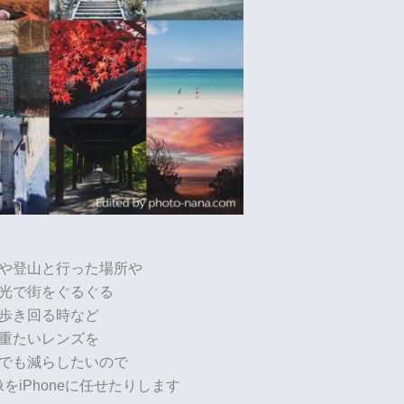
や登山と行った場所や
光で街をぐるぐる
歩き回る時など
重たいレンズを
でも減らしたいので
をiPhoneに任せたりします