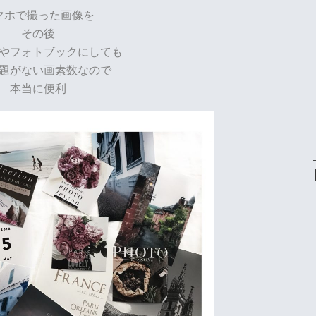
マホで撮った画像を
その後
やフォトブックにしても
題がない画素数なので
本当に便利