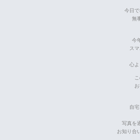
今日で
無
今
スマ
心よ
こ
お
自宅
写真を
お知り合