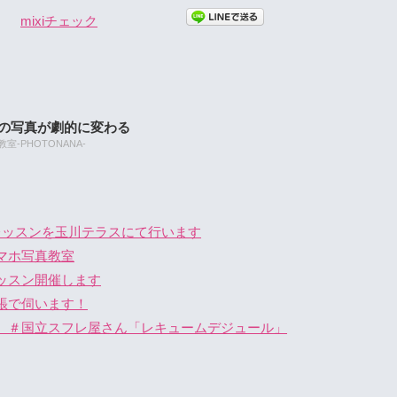
mixiチェック
たの写真が劇的に変わる
-PHOTONANA-
レッスンを玉川テラスにて行います
マホ写真教室
ッスン開催します
張で伺います！
 ＃国立スフレ屋さん「レキュームデジュール」