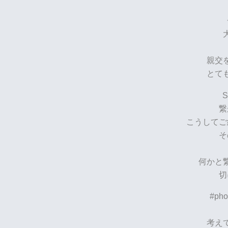
親交
とて
繋
こうしてご
そ
何かと
切
#ph
考え