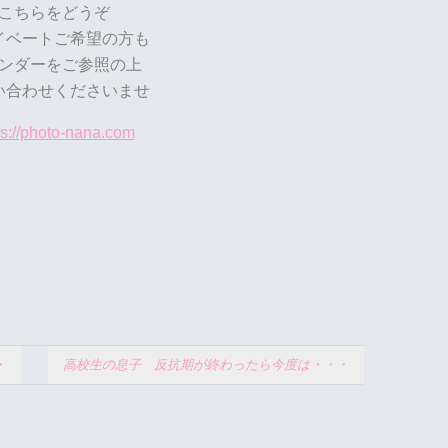
こちらをどうぞ
イベートご希望の方も
ンダーをご参照の上
い合わせくださいませ
ps://photo-nana.com
・
高校生の息子 反抗期が終わったら今度は・・・