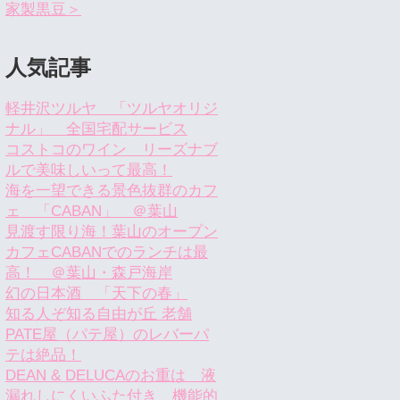
家製黒豆＞
人気記事
軽井沢ツルヤ 「ツルヤオリジ
ナル」 全国宅配サービス
コストコのワイン リーズナブ
ルで美味しいって最高！
海を一望できる景色抜群のカフ
ェ 「CABAN」 ＠葉山
見渡す限り海！葉山のオープン
カフェCABANでのランチは最
高！ ＠葉山・森戸海岸
幻の日本酒 「天下の春」
知る人ぞ知る自由が丘 老舗
PATE屋（パテ屋）のレバーパ
テは絶品！
DEAN & DELUCAのお重は 液
漏れしにくいふた付き 機能的