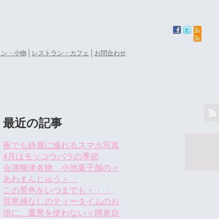
ョン・小物
レストラン・カフェ
お問合わせ
最近の記事
夜でも綺麗に撮れるスマホ写真
4月はモッコウバラの季節
会津柳津名物 小池菓子舗の＜
あわまんじゅう＞
この景色をいつまでも・・・
罪悪感なしのティータイムのお
供に。重曹を使わない＜簡単自