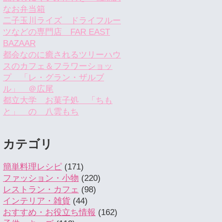
なお弁当箱
二子玉川ライズ ドライフルー
ツなどの専門店 FAR EAST
BAZAAR
都会なのに癒されるツリーハウ
スのカフェ＆フラワーショッ
プ 「レ・グラン・ザルブ
ル」 ＠広尾
都立大学 お菓子処 「ちも
と」 の 八雲もち
カテゴリ
簡単料理レシピ
(171)
ファッション・小物
(220)
レストラン・カフェ
(98)
インテリア・雑貨
(44)
おすすめ・お役立ち情報
(162)