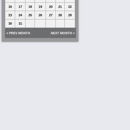
16
17
18
19
20
21
22
23
24
25
26
27
28
29
30
31
« PREV MONTH
NEXT MONTH »