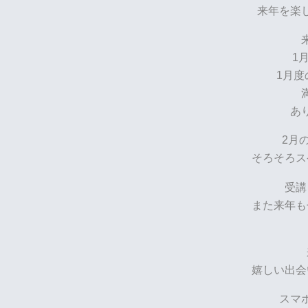
来年を楽
1
1月度
あ
2月
そろそろス
受講
また来年も
嬉しい出会
スマ