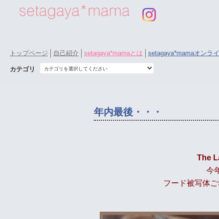
トップページ
自己紹介
setagaya*mamaとは
setagaya*mamaオン
カテゴリ
年内最後・・・
The L
今
フード被写体ご