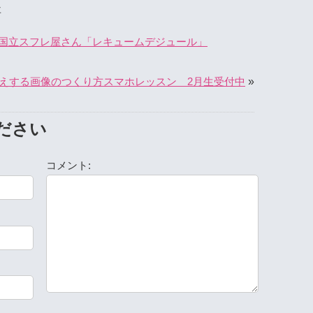
事
国立スフレ屋さん「レキュームデジュール」
»
えする画像のつくり方スマホレッスン 2月生受付中
ださい
コメント: