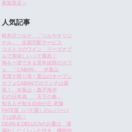
家製黒豆＞
人気記事
軽井沢ツルヤ 「ツルヤオリジ
ナル」 全国宅配サービス
コストコのワイン リーズナブ
ルで美味しいって最高！
海を一望できる景色抜群のカフ
ェ 「CABAN」 ＠葉山
見渡す限り海！葉山のオープン
カフェCABANでのランチは最
高！ ＠葉山・森戸海岸
幻の日本酒 「天下の春」
知る人ぞ知る自由が丘 老舗
PATE屋（パテ屋）のレバーパ
テは絶品！
DEAN & DELUCAのお重は 液
漏れしにくいふた付き 機能的