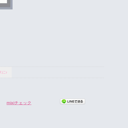
スに♪
mixiチェック