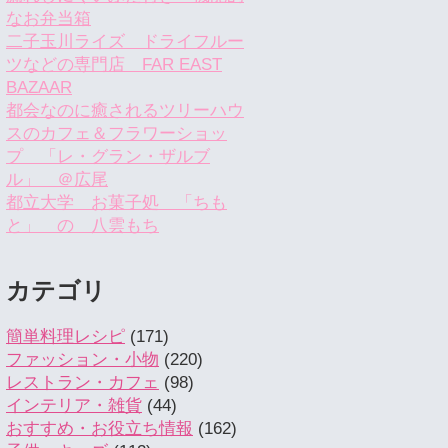
なお弁当箱
二子玉川ライズ ドライフルー
ツなどの専門店 FAR EAST
BAZAAR
都会なのに癒されるツリーハウ
スのカフェ＆フラワーショッ
プ 「レ・グラン・ザルブ
ル」 ＠広尾
都立大学 お菓子処 「ちも
と」 の 八雲もち
カテゴリ
簡単料理レシピ
(171)
ファッション・小物
(220)
レストラン・カフェ
(98)
インテリア・雑貨
(44)
おすすめ・お役立ち情報
(162)