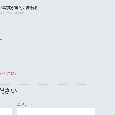
たの写真が劇的に変わる
-PHOTONANA-
ん
ジャスに♪
ださい
コメント: