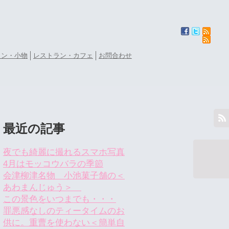
ョン・小物
レストラン・カフェ
お問合わせ
最近の記事
夜でも綺麗に撮れるスマホ写真
4月はモッコウバラの季節
会津柳津名物 小池菓子舗の＜
あわまんじゅう＞
この景色をいつまでも・・・
罪悪感なしのティータイムのお
供に。重曹を使わない＜簡単自