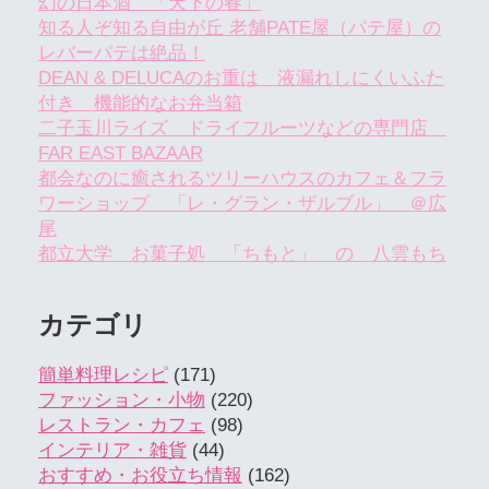
幻の日本酒 「天下の春」
知る人ぞ知る自由が丘 老舗PATE屋（パテ屋）の
レバーパテは絶品！
DEAN & DELUCAのお重は 液漏れしにくいふた
付き 機能的なお弁当箱
二子玉川ライズ ドライフルーツなどの専門店
FAR EAST BAZAAR
都会なのに癒されるツリーハウスのカフェ＆フラ
ワーショップ 「レ・グラン・ザルブル」 ＠広
尾
都立大学 お菓子処 「ちもと」 の 八雲もち
カテゴリ
簡単料理レシピ
(171)
ファッション・小物
(220)
レストラン・カフェ
(98)
インテリア・雑貨
(44)
おすすめ・お役立ち情報
(162)