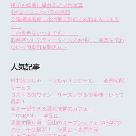
夜でも綺麗に撮れるスマホ写真
4月はモッコウバラの季節
会津柳津名物 小池菓子舗の＜あわまんじゅう
＞
この景色をいつまでも・・・
罪悪感なしのティータイムのお供に。重曹を使わ
ない＜簡単自家製黒豆＞
人気記事
軽井沢ツルヤ 「ツルヤオリジナル」 全国宅配
サービス
コストコのワイン リーズナブルで美味しいって
最高！
海を一望できる景色抜群のカフェ
「CABAN」 ＠葉山
見渡す限り海！葉山のオープンカフェCABANで
のランチは最高！ ＠葉山・森戸海岸