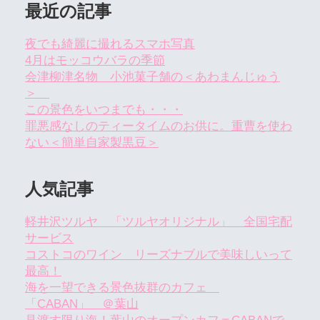
最近の記事
夜でも綺麗に撮れるスマホ写真
4月はモッコウバラの季節
会津柳津名物 小池菓子舗の＜あわまんじゅう
＞
この景色をいつまでも・・・
罪悪感なしのティータイムのお供に。重曹を使わ
ない＜簡単自家製黒豆＞
人気記事
軽井沢ツルヤ 「ツルヤオリジナル」 全国宅配
サービス
コストコのワイン リーズナブルで美味しいって
最高！
海を一望できる景色抜群のカフェ
「CABAN」 ＠葉山