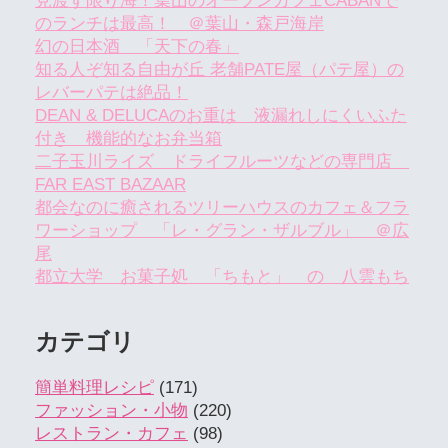
見渡す限り海！葉山のオープンカフェCABANで
のランチは最高！ ＠葉山・森戸海岸
幻の日本酒 「天下の春」
知る人ぞ知る自由が丘 老舗PATE屋（パテ屋）の
レバーパテは絶品！
DEAN & DELUCAのお重は 液漏れしにくいふた
付き 機能的なお弁当箱
二子玉川ライズ ドライフルーツなどの専門店
FAR EAST BAZAAR
都会なのに癒されるツリーハウスのカフェ＆フラ
ワーショップ 「レ・グラン・ザルブル」 ＠広
尾
都立大学 お菓子処 「ちもと」 の 八雲もち
カテゴリ
簡単料理レシピ
(171)
ファッション・小物
(220)
レストラン・カフェ
(98)