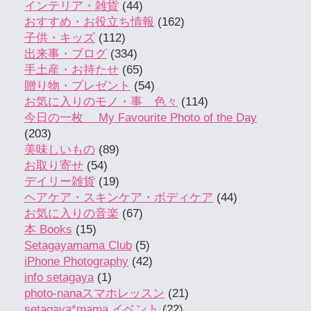
インテリア・雑貨
(44)
おすすめ・お役立ち情報
(162)
子供・キッズ
(112)
出来事・ブログ
(334)
手土産・お持たせ
(65)
贈り物・プレゼント
(54)
お気に入りのモノ・事 色々
(114)
今日の一枚 My Favourite Photo of the Day
(203)
美味しいもの
(89)
お取り寄せ
(54)
デイリー雑貨
(19)
ヘアケア・スキンケア・ボディケア
(44)
お気に入りの音楽
(67)
本 Books
(15)
Setagayamama Club
(5)
iPhone Photography
(42)
info setagaya
(1)
photo-nanaスマホレッスン
(21)
setagaya*mama イベント
(22)