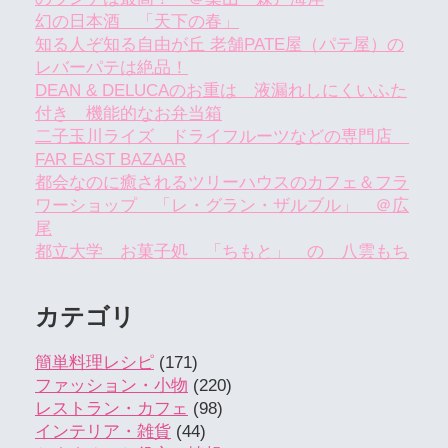
幻の日本酒 「天下の春」
知る人ぞ知る自由が丘 老舗PATE屋（パテ屋）の
レバーパテは絶品！
DEAN & DELUCAのお重は 液漏れしにくいふた
付き 機能的なお弁当箱
二子玉川ライズ ドライフルーツなどの専門店
FAR EAST BAZAAR
都会なのに癒されるツリーハウスのカフェ＆フラ
ワーショップ 「レ・グラン・ザルブル」 ＠広
尾
都立大学 お菓子処 「ちもと」 の 八雲もち
カテゴリ
簡単料理レシピ
(171)
ファッション・小物
(220)
レストラン・カフェ
(98)
インテリア・雑貨
(44)