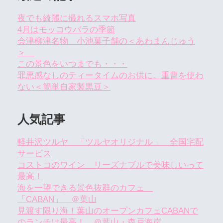
夜でも綺麗に撮れるスマホ写真
4月はモッコウバラの季節
会津柳津名物 小池菓子舗の＜あわまんじゅう
＞
この景色をいつまでも・・・
罪悪感なしのティータイムのお供に。重曹を使わ
ない＜簡単自家製黒豆＞
人気記事
軽井沢ツルヤ 「ツルヤオリジナル」 全国宅配
サービス
コストコのワイン リーズナブルで美味しいって
最高！
海を一望できる景色抜群のカフェ
「CABAN」 ＠葉山
見渡す限り海！葉山のオープンカフェCABANで
のランチは最高！ ＠葉山・森戸海岸