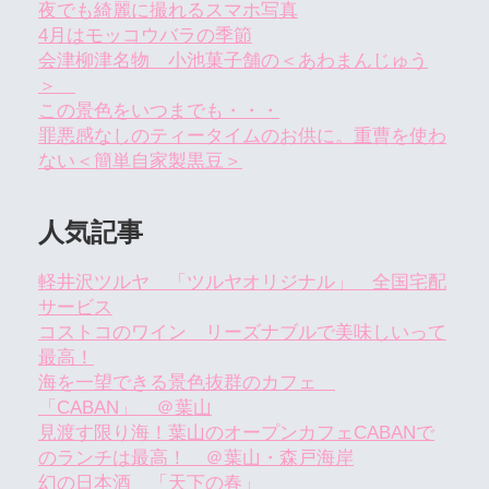
夜でも綺麗に撮れるスマホ写真
4月はモッコウバラの季節
会津柳津名物 小池菓子舗の＜あわまんじゅう
＞
この景色をいつまでも・・・
罪悪感なしのティータイムのお供に。重曹を使わ
ない＜簡単自家製黒豆＞
人気記事
軽井沢ツルヤ 「ツルヤオリジナル」 全国宅配
サービス
コストコのワイン リーズナブルで美味しいって
最高！
海を一望できる景色抜群のカフェ
「CABAN」 ＠葉山
見渡す限り海！葉山のオープンカフェCABANで
のランチは最高！ ＠葉山・森戸海岸
幻の日本酒 「天下の春」