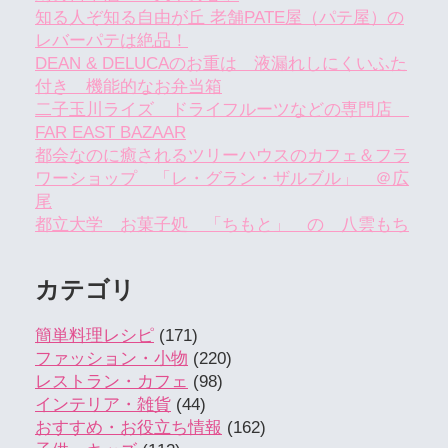
知る人ぞ知る自由が丘 老舗PATE屋（パテ屋）の
レバーパテは絶品！
DEAN & DELUCAのお重は 液漏れしにくいふた
付き 機能的なお弁当箱
二子玉川ライズ ドライフルーツなどの専門店
FAR EAST BAZAAR
都会なのに癒されるツリーハウスのカフェ＆フラ
ワーショップ 「レ・グラン・ザルブル」 ＠広
尾
都立大学 お菓子処 「ちもと」 の 八雲もち
カテゴリ
簡単料理レシピ
(171)
ファッション・小物
(220)
レストラン・カフェ
(98)
インテリア・雑貨
(44)
おすすめ・お役立ち情報
(162)