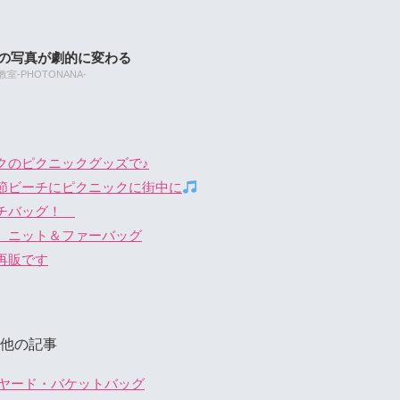
たの写真が劇的に変わる
-PHOTONANA-
クのピクニックグッズで♪
節ビーチにピクニックに街中に
ーチバッグ！
 ニット＆ファーバッグ
再販です
他の記事
ヤード・バケットバッグ