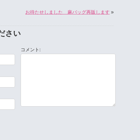
»
お待たせしました 麻バッグ再販します
ださい
コメント: