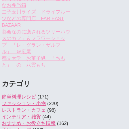
なお弁当箱
二子玉川ライズ ドライフルー
ツなどの専門店 FAR EAST
BAZAAR
都会なのに癒されるツリーハウ
スのカフェ＆フラワーショッ
プ 「レ・グラン・ザルブ
ル」 ＠広尾
都立大学 お菓子処 「ちも
と」 の 八雲もち
カテゴリ
簡単料理レシピ
(171)
ファッション・小物
(220)
レストラン・カフェ
(98)
インテリア・雑貨
(44)
おすすめ・お役立ち情報
(162)