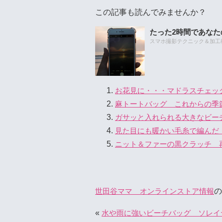
この記事も読んでみませんか？
たった2時間であな
スマホ撮影テクニック＆加工教室
お花見に・・・マドラスチェッ
麻トートバッグ これからの季
ガサッと入れられる大きなビ
見た目にも暖かい毛糸で編んだ
ニット＆ファーの黒クラッチ 
の
世田谷ママ オンラインストア情報
«
水や雨に強いビーチバッグ ソレイ