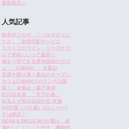
家製黒豆＞
人気記事
軽井沢ツルヤ 「ツルヤオリジ
ナル」 全国宅配サービス
コストコのワイン リーズナブ
ルで美味しいって最高！
海を一望できる景色抜群のカフ
ェ 「CABAN」 ＠葉山
見渡す限り海！葉山のオープン
カフェCABANでのランチは最
高！ ＠葉山・森戸海岸
幻の日本酒 「天下の春」
知る人ぞ知る自由が丘 老舗
PATE屋（パテ屋）のレバーパ
テは絶品！
DEAN & DELUCAのお重は 液
漏れしにくいふた付き 機能的