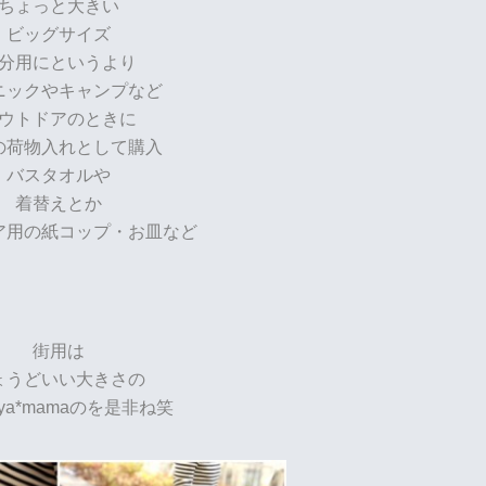
ちょっと大きい
ビッグサイズ
分用にというより
ニックやキャンプなど
ウトドアのときに
の荷物入れとして購入
バスタオルや
着替えとか
ア用の紙コップ・お皿など
街用は
ょうどいい大きさの
gaya*mamaのを是非ね笑