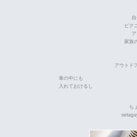
自
ピク
ア
家族
アウトド
車の中にも
入れておけるし
ち
seta