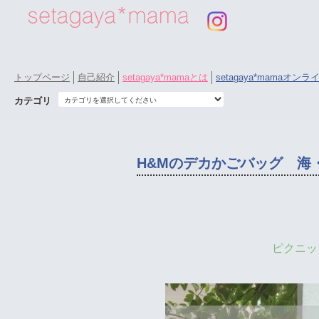
トップページ
自己紹介
setagaya*mamaとは
setagaya*mamaオン
カテゴリ
H&Mのデカかごバッグ 海
ピクニッ