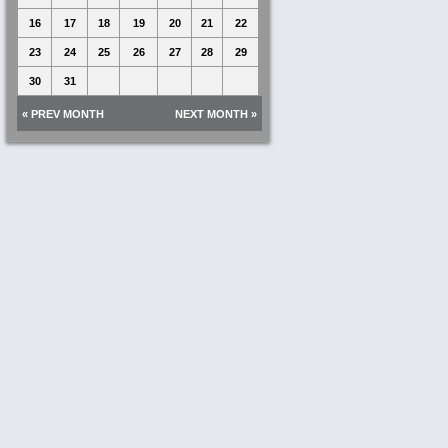
16
17
18
19
20
21
22
23
24
25
26
27
28
29
30
31
« PREV MONTH
NEXT MONTH »