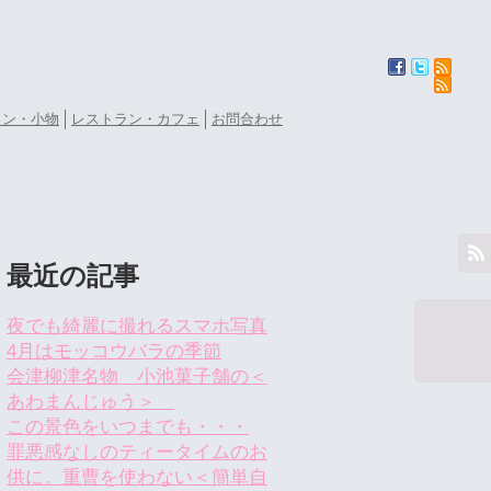
ョン・小物
レストラン・カフェ
お問合わせ
最近の記事
夜でも綺麗に撮れるスマホ写真
4月はモッコウバラの季節
会津柳津名物 小池菓子舗の＜
あわまんじゅう＞
この景色をいつまでも・・・
罪悪感なしのティータイムのお
供に。重曹を使わない＜簡単自