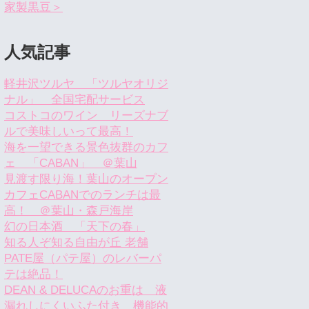
家製黒豆＞
人気記事
軽井沢ツルヤ 「ツルヤオリジ
ナル」 全国宅配サービス
コストコのワイン リーズナブ
ルで美味しいって最高！
海を一望できる景色抜群のカフ
ェ 「CABAN」 ＠葉山
見渡す限り海！葉山のオープン
カフェCABANでのランチは最
高！ ＠葉山・森戸海岸
幻の日本酒 「天下の春」
知る人ぞ知る自由が丘 老舗
PATE屋（パテ屋）のレバーパ
テは絶品！
DEAN & DELUCAのお重は 液
漏れしにくいふた付き 機能的