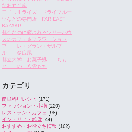
なお弁当箱
二子玉川ライズ ドライフルー
ツなどの専門店 FAR EAST
BAZAAR
都会なのに癒されるツリーハウ
スのカフェ＆フラワーショッ
プ 「レ・グラン・ザルブ
ル」 ＠広尾
都立大学 お菓子処 「ちも
と」 の 八雲もち
カテゴリ
簡単料理レシピ
(171)
ファッション・小物
(220)
レストラン・カフェ
(98)
インテリア・雑貨
(44)
おすすめ・お役立ち情報
(162)