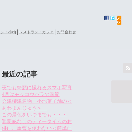
ョン・小物
レストラン・カフェ
お問合わせ
最近の記事
夜でも綺麗に撮れるスマホ写真
4月はモッコウバラの季節
会津柳津名物 小池菓子舗の＜
あわまんじゅう＞
この景色をいつまでも・・・
罪悪感なしのティータイムのお
供に。重曹を使わない＜簡単自