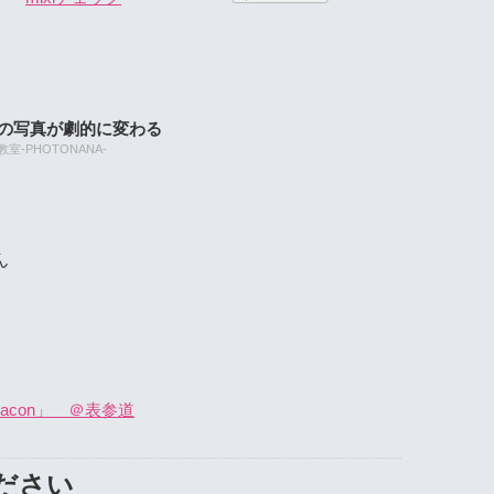
たの写真が劇的に変わる
-PHOTONANA-
ん
acon」 ＠表参道
ださい