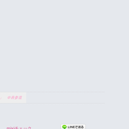
n」 ＠表参道
mixiチェック