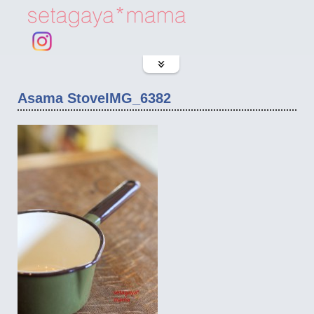
Asama StoveIMG_6382