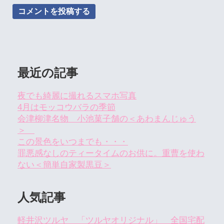
最近の記事
夜でも綺麗に撮れるスマホ写真
4月はモッコウバラの季節
会津柳津名物 小池菓子舗の＜あわまんじゅう
＞
この景色をいつまでも・・・
罪悪感なしのティータイムのお供に。重曹を使わ
ない＜簡単自家製黒豆＞
人気記事
軽井沢ツルヤ 「ツルヤオリジナル」 全国宅配