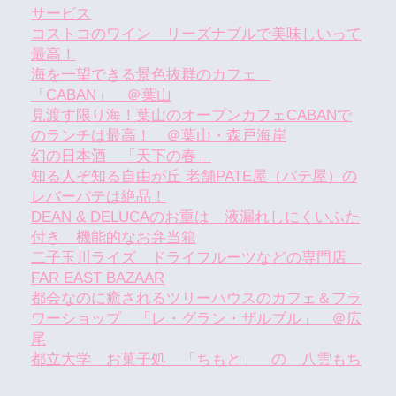
サービス
コストコのワイン リーズナブルで美味しいって
最高！
海を一望できる景色抜群のカフェ
「CABAN」 ＠葉山
見渡す限り海！葉山のオープンカフェCABANで
のランチは最高！ ＠葉山・森戸海岸
幻の日本酒 「天下の春」
知る人ぞ知る自由が丘 老舗PATE屋（パテ屋）の
レバーパテは絶品！
DEAN & DELUCAのお重は 液漏れしにくいふた
付き 機能的なお弁当箱
二子玉川ライズ ドライフルーツなどの専門店
FAR EAST BAZAAR
都会なのに癒されるツリーハウスのカフェ＆フラ
ワーショップ 「レ・グラン・ザルブル」 ＠広
尾
都立大学 お菓子処 「ちもと」 の 八雲もち