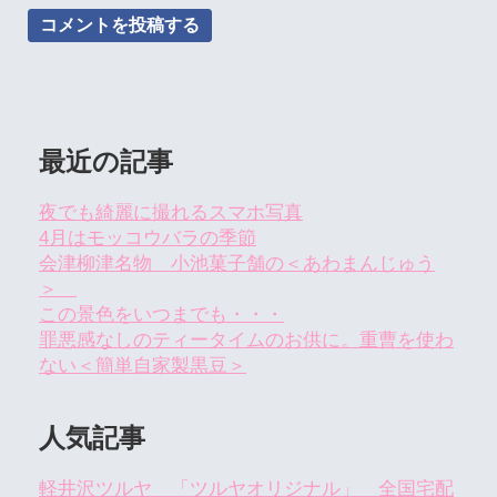
最近の記事
夜でも綺麗に撮れるスマホ写真
4月はモッコウバラの季節
会津柳津名物 小池菓子舗の＜あわまんじゅう
＞
この景色をいつまでも・・・
罪悪感なしのティータイムのお供に。重曹を使わ
ない＜簡単自家製黒豆＞
人気記事
軽井沢ツルヤ 「ツルヤオリジナル」 全国宅配