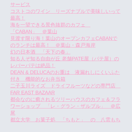
サービス
コストコのワイン リーズナブルで美味しいって
最高！
海を一望できる景色抜群のカフェ
「CABAN」 ＠葉山
見渡す限り海！葉山のオープンカフェCABANで
のランチは最高！ ＠葉山・森戸海岸
幻の日本酒 「天下の春」
知る人ぞ知る自由が丘 老舗PATE屋（パテ屋）の
レバーパテは絶品！
DEAN & DELUCAのお重は 液漏れしにくいふた
付き 機能的なお弁当箱
二子玉川ライズ ドライフルーツなどの専門店
FAR EAST BAZAAR
都会なのに癒されるツリーハウスのカフェ＆フラ
ワーショップ 「レ・グラン・ザルブル」 ＠広
尾
都立大学 お菓子処 「ちもと」 の 八雲もち